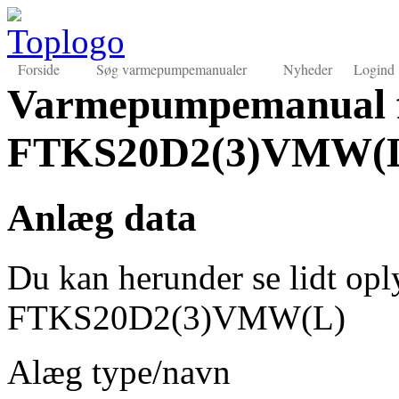
Forside
Søg varmepumpemanualer
Nyheder
Logind
Varmepumpemanual f
FTKS20D2(3)VMW(
Anlæg data
Du kan herunder se lidt op
FTKS20D2(3)VMW(L)
Alæg type/navn