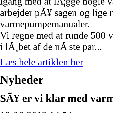
igang med at lÃ¦gge nogle 
arbejder pÃ¥ sagen og lige 
varmepumpemanualer.
Vi regne med at runde 500
i lÃ¸bet af de nÃ¦ste par...
Læs hele artiklen her
Nyheder
SÃ¥ er vi klar med va