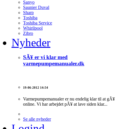
Sanyo
Saunier Duval
Sharp
Toshiba
Toshiba Service
Whirilpool
Zibro
Nyheder
SÃ¥ er vi klar med
varmepumpemanualer.dk
19-06-2012 14:54
Varmepumpemanualer er nu endelig klar til at gÃ¥
online. Vi har arbejdet pÃ¥ at lave siden klar...
Se alle nyheder
Logind