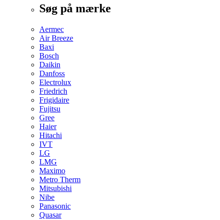
Søg på mærke
Aermec
Air Breeze
Baxi
Bosch
Daikin
Danfoss
Electrolux
Friedrich
Frigidaire
Fujitsu
Gree
Haier
Hitachi
IVT
LG
LMG
Maximo
Metro Therm
Mitsubishi
Nibe
Panasonic
Quasar