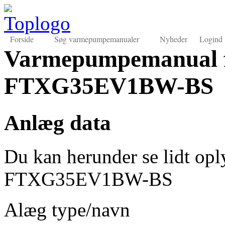
Forside
Søg varmepumpemanualer
Nyheder
Logind
Varmepumpemanual f
FTXG35EV1BW-BS
Anlæg data
Du kan herunder se lidt op
FTXG35EV1BW-BS
Alæg type/navn