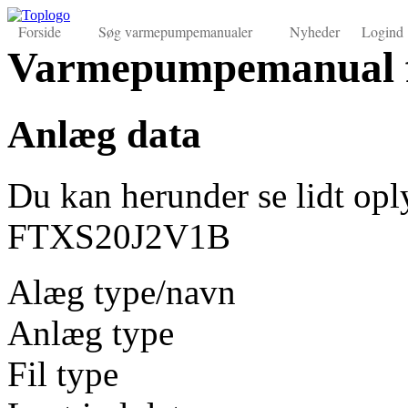
Forside
Søg varmepumpemanualer
Nyheder
Logind
Varmepumpemanual 
Anlæg data
Du kan herunder se lidt op
FTXS20J2V1B
Alæg type/navn
Anlæg type
Fil type