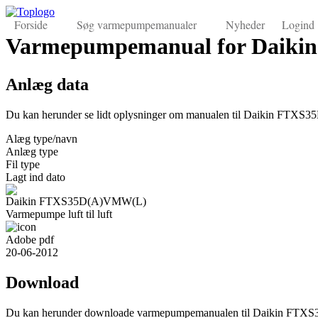
Forside
Søg varmepumpemanualer
Nyheder
Logind
Varmepumpemanual for Daik
Anlæg data
Du kan herunder se lidt oplysninger om manualen til Daikin FT
Alæg type/navn
Anlæg type
Fil type
Lagt ind dato
Daikin FTXS35D(A)VMW(L)
Varmepumpe luft til luft
Adobe pdf
20-06-2012
Download
Du kan herunder downloade varmepumpemanualen til Daikin FT